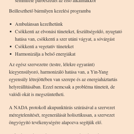
semmiféle párbeszédet az első alkalmakkor
Beilleszthető bármilyen kezelési programba
Ambulánsan kezelhetünk
Csökkenti az elvonási tüneteket, feszültségoldó, nyugtató
hatása van, csökkenti a szer utáni vágyat, a sóvárgást
Csökkenti a vegetatív tüneteket
Harmonizálja a belső energiákat
Az egész szervezetre (testre, lélekre egyaránt)
kiegyensúlyozó, harmonizáló hatása van, a Yin-Yang
egyensúly létrejöttében van szerepe és az energiaháztartás
helyreállításában. Ezzel nemcsak a probléma tüneteit, de
valódi okát is megszüntetheti.
A NADA protokoll akupunktúrás szúrásával a szervezet
méregtelenítését, regenerálását holisztikusan, a szervezet
öngyógyító tevékenységére alapozva segítjük elő.