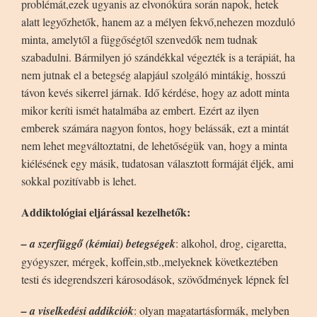
problémát,ezek ugyanis az elvonókúra során napok, hetek
alatt legyőzhetők, hanem az a mélyen fekvő,nehezen mozduló
minta, amelytől a függőségtől szenvedők nem tudnak
szabadulni. Bármilyen jó szándékkal végezték is a terápiát, ha
nem jutnak el a betegség alapjául szolgáló mintákig, hosszú
távon kevés sikerrel járnak. Idő kérdése, hogy az adott minta
mikor keríti ismét hatalmába az embert. Ezért az ilyen
emberek számára nagyon fontos, hogy belássák, ezt a mintát
nem lehet megváltoztatni, de lehetőségük van, hogy a minta
kiélésének egy másik, tudatosan választott formáját éljék, ami
sokkal pozitívabb is lehet.
Addiktológiai eljárással kezelhetők:
– a szerfüggő (kémiai) betegségek
: alkohol, drog, cigaretta,
gyógyszer, mérgek, koffein,stb.,melyeknek következtében
testi és idegrendszeri károsodások, szövődmények lépnek fel
– a viselkedési addikciók
: olyan magatartásformák, melyben