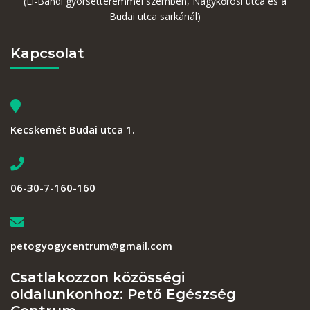
(El-Bandi gyorsétteremmel szemben, Nagykőrösi utca és a
Budai utca sarkánál)
Kapcsolat
Kecskemét Budai utca 1.
06-30-7-160-160
petogyogycentrum@gmail.com
Csatlakozzon közösségi
oldalunkonhoz: Pető Egészség