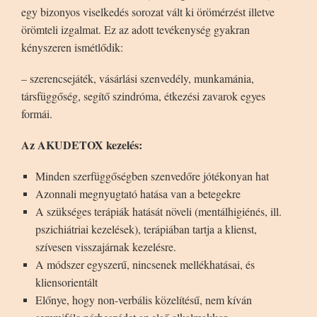
egy bizonyos viselkedés sorozat vált ki örömérzést illetve
örömteli izgalmat. Ez az adott tevékenység gyakran
kényszeren ismétlődik:
– szerencsejáték, vásárlási szenvedély, munkamánia,
társfüggőség, segítő szindróma, étkezési zavarok egyes
formái.
Az AKUDETOX kezelés:
Minden szerfüggőségben szenvedőre jótékonyan hat
Azonnali megnyugtató hatása van a betegekre
A szükséges terápiák hatását növeli (mentálhigiénés, ill.
pszichiátriai kezelések), terápiában tartja a klienst,
szívesen visszajárnak kezelésre.
A módszer egyszerű, nincsenek mellékhatásai, és
kliensorientált
Előnye, hogy non-verbális közelítésű, nem kíván