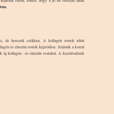
képesek elérni, fontos, hogy a jó hő elosztás miatt
lom.
sz, de hosszuk csökken. A kollagén rostok tehát
llagén és elasztin rostok képződése. Számuk a korral
k új kollagén –és elasztin rostokat. A kezeléseknek