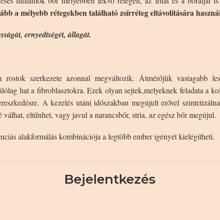
ses hullámok bőr mélyebben fekvő rétegeit, az irhát és a bőralját is 
ább a mélyebb rétegekben található zsírréteg eltávolítására haszná
asságát, ernyedtségét, állagát.
én rostok szerkezete azonnal megváltozik. Átmérőjük vastagabb le
lólag hat a fibroblasztokra. Ezek olyan sejtek,melyeknek feladata a ko
eszkedésre. A kezelés utáni időszakban megújult erővel szintetizálna
válhat, eltűnhet, vagy javul a narancsbőr, stria, az egész bőr megújul.
enciás alakformálás kombinációja a legtöbb ember igényét kielégítheti.
Bejelentkezés