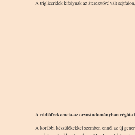
A trigliceridek kifolynak az áteresztővé vált sejtfalo
A rádiófrekvencia-az orvostudományban régóta i
A korábbi készülékekkel szemben ennél az új generá