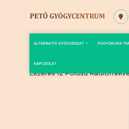
ALTERNATÍV GYÓGYÁSZAT
FOGYÓKÚRA TE
KAPCSOLAT
Lézeres 12 Pólusú Rádiófrekv