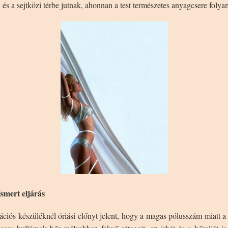
n, és a sejtközi térbe jutnak, ahonnan a test természetes anyagcsere folya
smert eljárás
ciós készüléknél óriási előnyt jelent, hogy a magas pólusszám miatt a