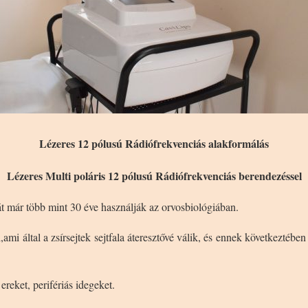
Lézeres 12 pólusú Rádiófrekvenciás alakformálás
Lézeres Multi poláris 12 pólusú Rádiófrekvenciás berendezéssel
át már több mint 30 éve használják az orvosbiológiában.
,ami által a zsírsejtek sejtfala áteresztővé válik, és ennek következtében 
ereket, perifériás idegeket.