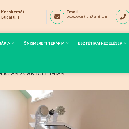
Kecskemét
Email
Budai u. 1.
petogyogycentrum@gmail.com
RÁPIA
ÖNISMERETI TERÁPIA
ESZTÉTIKAI KEZELÉSEK
enciás Alakformálás