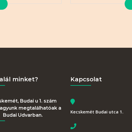
talál minket?
Kapcsolat
kemét, Budai u 1. szám
vagyunk megtalálhatóak a
Kecskemét Budai utca 1.
Budai Udvarban.