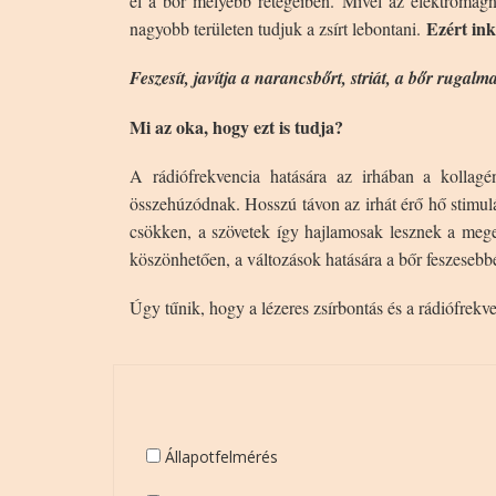
el a bőr mélyebb rétegeiben. Mivel az elektromágne
Ezért ink
nagyobb területen tudjuk a zsírt lebontani.
Feszesít, javítja a narancsbőrt, striát, a bőr rugalm
Mi az oka, hogy ezt is tudja?
A rádiófrekvencia hatására az irhában a kollag
összehúzódnak. Hosszú távon az irhát érő hő stimulá
csökken, a szövetek így hajlamosak lesznek a meger
köszönhetően, a változások hatására a bőr feszesebbé 
Úgy tűnik, hogy a lézeres zsírbontás és a rádiófrekv
Állapotfelmérés